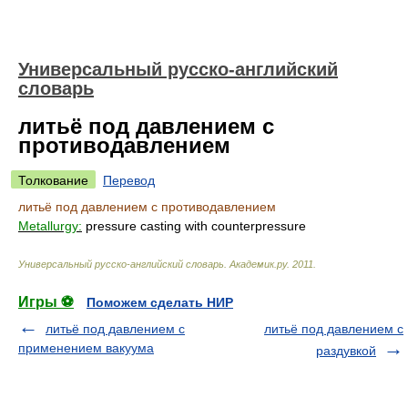
Универсальный русско-английский
словарь
литьё под давлением с
противодавлением
Толкование
Перевод
литьё под давлением с противодавлением
Metallurgy:
pressure casting with counterpressure
Универсальный русско-английский словарь
.
Академик.ру
.
2011
.
Игры ⚽
Поможем сделать НИР
литьё под давлением с
литьё под давлением с
применением вакуума
раздувкой